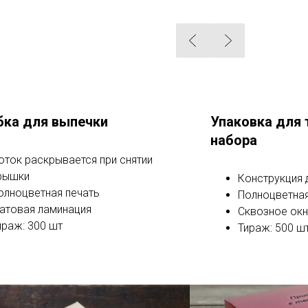
бка для выпечки
Упаковка для 
набора
оток раскрывается при снятии
рышки
Конструкция 
олноцветная печать
Полноцветная
атовая ламинация
Сквозное ок
ираж: 300 шт
Тираж: 500 ш