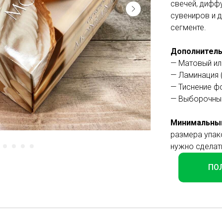
свечей, диффу
сувениров и 
сегменте.
Дополнитель
— Матовый ил
— Ламинация 
— Тиснение фо
— Выборочны
Минимальный
размера упако
нужно сделат
ПО