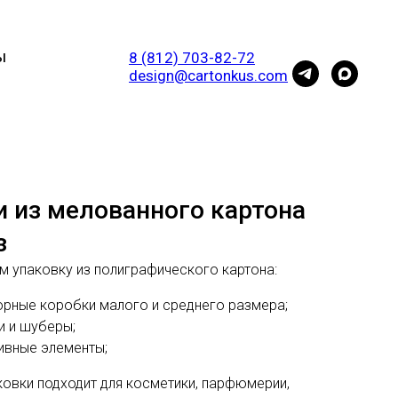
ы
8 (812) 703-82-72
design@cartonkus.com
и из мелованного картона
з
м упаковку из полиграфического картона:
рные коробки малого и среднего размера;
и и шуберы;
ивные элементы;
ковки подходит для косметики, парфюмерии,