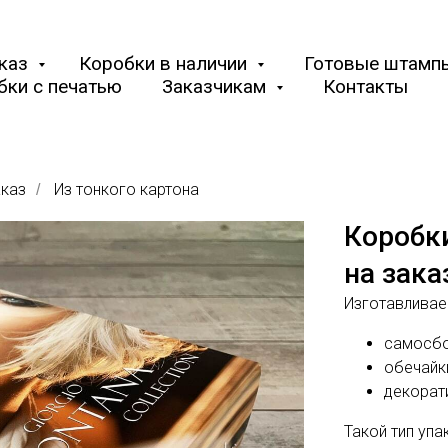
аказ
Коробки в наличии
Готовые штамп
бки с печатью
Заказчикам
Контакты
аказ
Из тонкого картона
/
Коробк
на зака
Изготавливае
cамосбо
обечайк
декорат
Такой тип упа