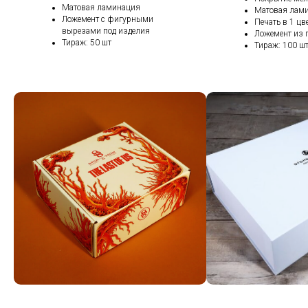
Матовая ламинация
Матовая лам
Ложемент с фигурными
Печать в 1 цв
вырезами под изделия
Ложемент из 
Тираж: 50 шт
Тираж: 100 ш